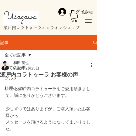
ログイン
MENU
​瀬戸内コラトゥーラオンラインショップ
記事
全ての記事
和田 英也
全ての記事
2018年2月25日
瀬戸内コラトゥーラ お客様の声
グルメ
料理レシピ
いつも瀬戸内コラトゥーラをご愛用頂きまし
て、誠にありがとうございます。
少しずつではありますが、ご購入頂いたお客
様から、
メッセージを頂けるようになってまいりまし
た。