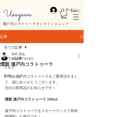
ログイン
MENU
​瀬戸内コラトゥーラオンラインショップ
記事
全ての記事
和田 英也
全ての記事
2018年7月29日
燻製 瀬戸内コラトゥーラ
グルメ
料理レシピ
いつも瀬戸内コラトゥーラをご愛用頂きまし
て、誠にありがとうございます。
当社の新商品のお知らせです！
燻製 瀬戸内コラトゥーラ 100ml
瀬戸内コラトゥーラをスモークウッドで長時
間燻製した商品です！