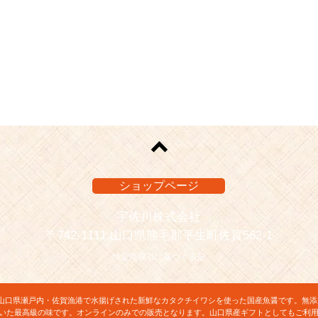
ショップページ
宇佐川株式会社
〒742-1111 山口県熊毛郡平生町佐賀562-1
特定商取引に基づく表記
山口県瀬戸内・佐賀漁港で水揚げされた新鮮なカタクチイワシを使った国産魚醤です。無添
いた最高級の味です。オンラインのみでの販売となります。山口県産ギフトとしてもご利