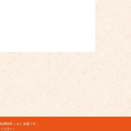
加調味料 いわし魚醤です。
用ください。