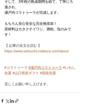
そして、3年程の熟成期間を経て、丁寧にろ
過され、
瀬戸内コラトゥーラが完成します。​
もちろん安心安全な完全無添加！
原材料はカタクチイワシ、酒粕、塩のみで
す！
【 記事の全文を読む 】
https://www.setouchi-colatura.com/about
#コラトゥーラ
#瀬戸内コラトゥーラ
#いわし
魚醤
#山口県産ギフト
#国産魚醤
宜しくお願い申し上げます。