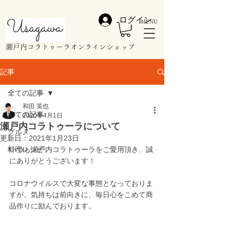
ログイン
MENU
​瀬戸内コラトゥーラオンラインショップ
記事
全ての記事
和田 英也
全ての記事
2020年4月1日
瀬戸内コラトゥーラについて
グルメ
更新日：
2021年1月23日
料理レシピ
いつも瀬戸内コラトゥーラをご愛用頂き、誠
にありがとうございます！
コロナウイルスで大変な事態となっておりま
すが、気持ちは前向きに、毎日心をこめて商
品作りに励んでおります。