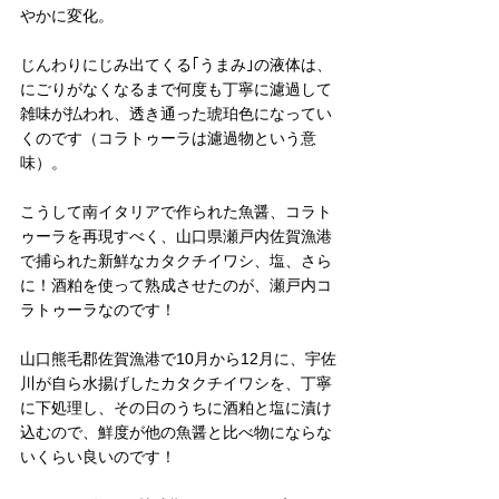
やかに変化。
じんわりにじみ出てくる｢うまみ｣の液体は、
にごりがなくなるまで何度も丁寧に濾過して
雑味が払われ、透き通った琥珀色になってい
くのです（コラトゥーラは濾過物という意
味）。
こうして南イタリアで作られた魚醤、コラト
ゥーラを再現すべく、山口県瀬戸内佐賀漁港
で捕られた新鮮なカタクチイワシ、塩、さら
に！酒粕を使って熟成させたのが、瀬戸内コ
ラトゥーラなのです！
山口熊毛郡佐賀漁港で10月から12月に、宇佐
川が自ら水揚げしたカタクチイワシを、丁寧
に下処理し、その日のうちに酒粕と塩に漬け
込むので、鮮度が他の魚醤と比べ物にならな
いくらい良いのです！