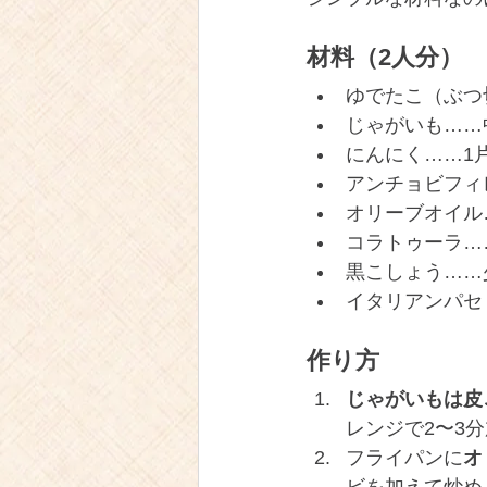
材料（2人分）
ゆでたこ（ぶつ切
じゃがいも……
にんにく……1
アンチョビフィ
オリーブオイル…
コラトゥーラ…
黒こしょう……
イタリアンパセ
作り方
じゃがいもは皮
レンジで2〜3
フライパンに
オ