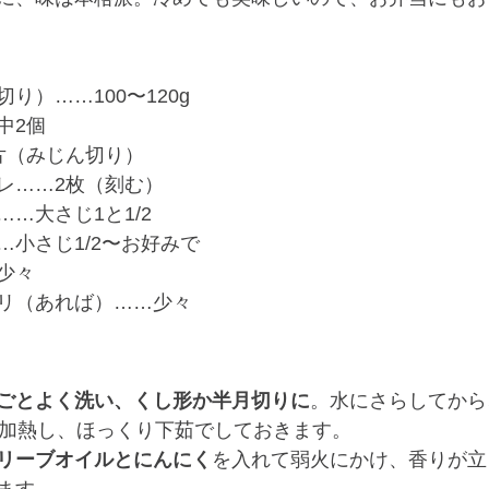
り）……100〜120g
中2個
片（みじん切り）
レ……2枚（刻む）
…大さじ1と1/2
…小さじ1/2〜お好みで
少々
リ（あれば）……少々
ごとよく洗い、くし形か半月切りに
。水にさらしてから
分加熱し、ほっくり下茹でしておきます。
リーブオイルとにんにく
を入れて弱火にかけ、香りが立