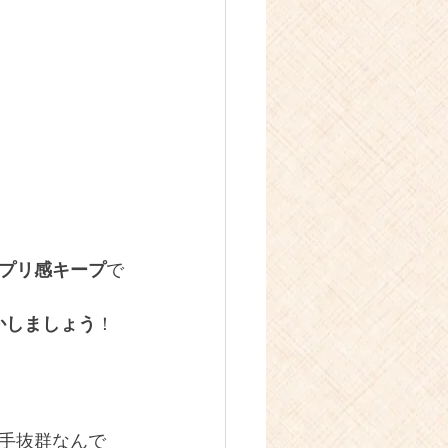
プリ感キープ
で
かしましょう
！
手抜群なんで