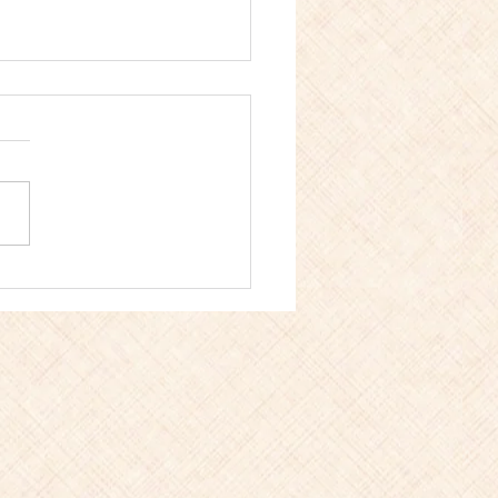
ラとトマトの冷や汁風 〜
内コラトゥーラ香る、火
わない夏のごちそう〜