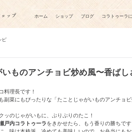
ショップ
ホーム
ショップ
ブログ
コラトゥーラ
シピ
がいものアンチョビ炒め風〜香ばし
！
コ料理長です！
も副菜にもぴったりな「たことじゃがいものアンチョビ
クッのじゃがいもに、ぷりぷりのたこ！
瀬戸内コラトゥーラ
をきかせたら、もう香りの勝ちです
に、味は本格派。冷めても美味しいので、お弁当にもお