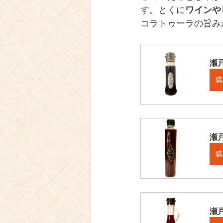
す。とくに
ワインや
コラトゥーラの旨み
瀬戸
購
瀬戸
購
瀬戸