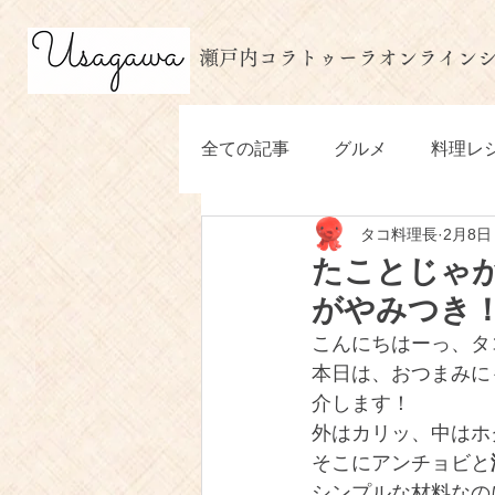
​瀬戸内コラトゥーラオンライン
MENU
全ての記事
グルメ
料理レ
タコ料理長
2月8日
たことじゃ
がやみつき
こんにちはーっ、タ
本日は、おつまみに
介します！
外はカリッ、中はホ
そこにアンチョビと
シンプルな材料なの