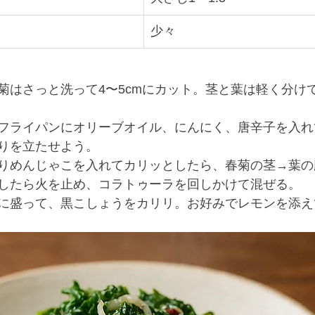
少々
菊はさっと洗って4〜5cmにカット。茎と葉は軽く分け
フライパンにオリーブオイル、にんにく、唐辛子を入れ
りを立たせよう。
りめんじゃこを入れてカリッとしたら、春菊の茎→葉の
したら火を止め、コラトゥーラを回しかけて混ぜる。
に盛って、黒こしょうをカリリ。お好みでレモンを添え