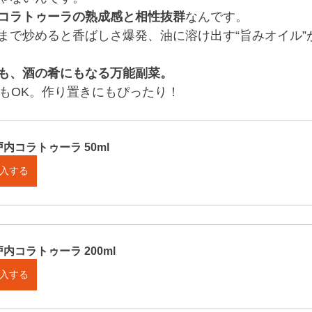
コラトゥーラの熟成感と相性抜群
なんです。
まで炒めると香ばしさ爆発、油に溶け出す“旨みオイル”
も、酒の肴にもなる万能副菜。
存もOK。作り置きにもぴったり！
内コラトゥーラ 50ml
入する
内コラトゥーラ 200ml
入する