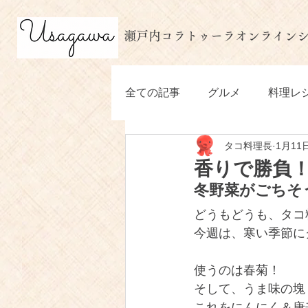
​瀬戸内コラトゥーラオンライン
MENU
全ての記事
グルメ
料理レ
タコ料理長
1月11
香りで勝負
冬野菜がごちそ
どうもどうも、タコ
今週は、寒い季節に
使うのは春菊！
そして、うま味の塊
これをにんにく＆唐