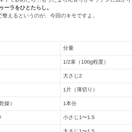
ゥーラをひとたらし。
”で整えるというのが、今回のキモですよ。
分量
1/2束（100g程度）
大さじ2
1片（薄切り）
 乾燥）
1本分
ラ
小さじ1〜1.5
大さじ1〜1.5