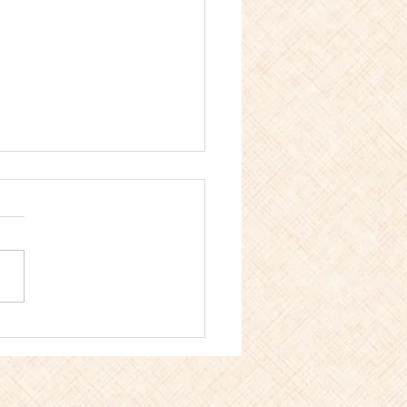
ラとトマトの冷や汁風 〜
内コラトゥーラ香る、火
わない夏のごちそう〜