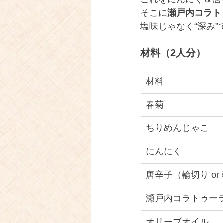
そこに
瀬戸内コラト
塩味じゃなく“深み
材料（2人分）
材料
春菊
ちりめんじゃこ
にんにく
唐辛子（輪切り or
瀬戸内コラトゥー
オリーブオイル