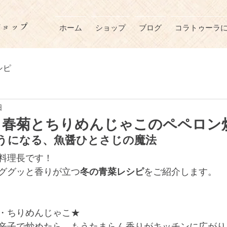
ショップ
ホーム
ショップ
ブログ
コラトゥーラ
シピ
日
！春菊とちりめんじゃこのペペロン
うになる、魚醤ひとさじの魔法
料理長です！
ググッと香りが立つ
冬の青菜レシピ
をご紹介します。
・ちりめんじゃこ★
辛子で炒めたら…もうたまらん香りがキッチンに広がり