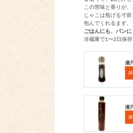
この苦味と香りが、
じゃこは焦げる寸前
包んでくれるます。
ごはんにも、パンに
冷蔵庫で1〜2日保
瀬戸
購
瀬戸
購