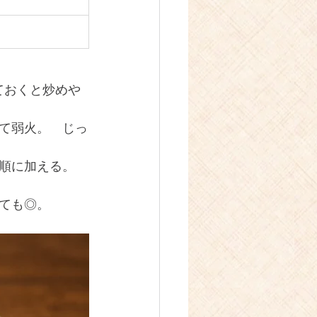
ておくと炒めや
て弱火。 じっ
順に加える。 
ても◎。