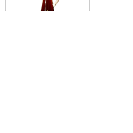
瀬戸内コラトゥーラ 110ml
購入する
瀬戸内コラトゥーラ
日本の魚醬
ナンプラー
すべて表示
最新記事