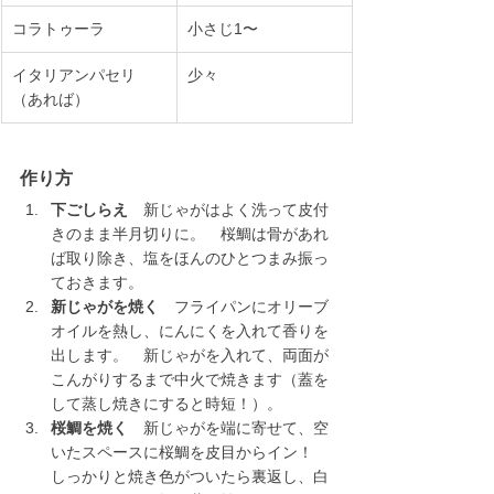
コラトゥーラ
小さじ1〜
イタリアンパセリ
少々
（あれば）
作り方
下ごしらえ
　新じゃがはよく洗って皮付
きのまま半月切りに。　桜鯛は骨があれ
ば取り除き、塩をほんのひとつまみ振っ
ておきます。
新じゃがを焼く
　フライパンにオリーブ
オイルを熱し、にんにくを入れて香りを
出します。　新じゃがを入れて、両面が
こんがりするまで中火で焼きます（蓋を
して蒸し焼きにすると時短！）。
桜鯛を焼く
　新じゃがを端に寄せて、空
いたスペースに桜鯛を皮目からイン！　
しっかりと焼き色がついたら裏返し、白