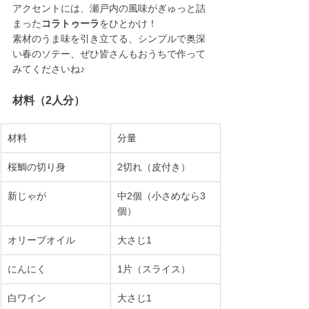
アクセントには、瀬戸内の風味がぎゅっと詰
まった
コラトゥーラ
をひとかけ！
素材のうま味を引き立てる、シンプルで奥深
い春のソテー、ぜひ皆さんもおうちで作って
みてくださいね♪
材料（2人分）
材料
分量
桜鯛の切り身
2切れ（皮付き）
新じゃが
中2個（小さめなら3
個）
オリーブオイル
大さじ1
にんにく
1片（スライス）
白ワイン
大さじ1