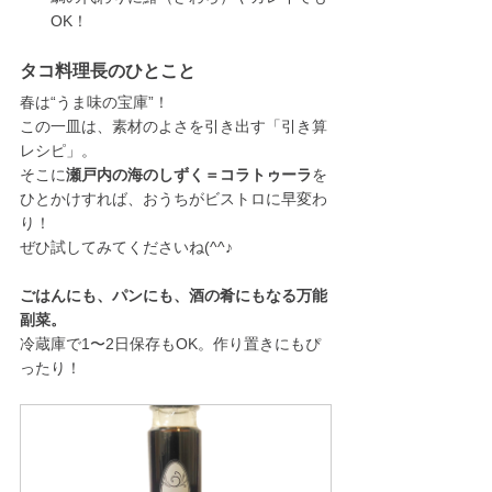
OK！
タコ料理長のひとこと
春は“うま味の宝庫”！
この一皿は、素材のよさを引き出す「引き算
レシピ」。
そこに
瀬戸内の海のしずく＝コラトゥーラ
を
ひとかけすれば、おうちがビストロに早変わ
り！
ぜひ試してみてくださいね(^^♪
ごはんにも、パンにも、酒の肴にもなる万能
副菜。
冷蔵庫で1〜2日保存もOK。作り置きにもぴ
ったり！