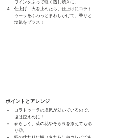
ワインをふって軽く蒸し焼きに。
仕上げ
　火を止めたら、仕上げにコラト
ゥーラをふわっとまわしかけて、香りと
塩気をプラス！
ポイントとアレンジ
コラトゥーラの塩気が効いているので、
塩は控えめに！
春らしく、菜の花やそら豆を添えても彩
り◎。
鯛の代わりに鰆（さわら）やカレイでも